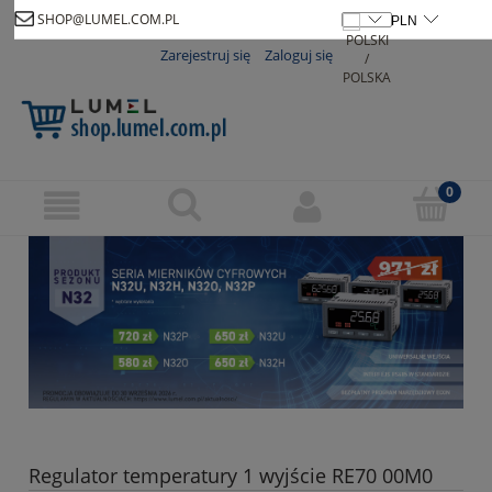
SHOP@LUMEL.COM.PL
Zarejestruj się
Zaloguj się
Regulator temperatury 1 wyjście RE70 00M0