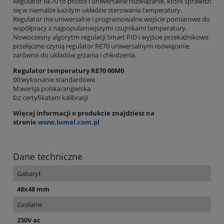
Regulator RE70 to proste i uniwersalne rozwiązanie, które sprawdzi
się w niemalże każdym układzie sterowania temperatury.
Regulator ma uniwersalne i programowalne wejście pomiarowe do
współpracy z najpopularniejszymi czujnikami temperatury.
Nowoczesny algorytm regulacji Smart PID i wyjście przekaźnikowe
przełączne czynią regulator RE70 uniwersalnym rozwiązanie
zarówno do układów grzania i chłodzenia.
Regulator temperatury RE70 00M0
00:wykonanie standardowe
M:wersja polska/angielska
0:z certyfikatem kalibracji
Więcej informacji o produkcie znajdziesz na
stronie
www.lumel.com.pl
Dane techniczne
Gabaryt
48x48 mm
Zasilanie
230V ac