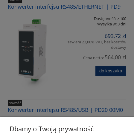
Konwerter interfejsu RS485/ETHERNET | PD9
Dostępność:
> 100
Wysyłka w:
3 dni
693,72 zł
zawiera 23,00% VAT, bez kosztów
dostawy
564,00 zł
Cena netto:
do koszyka
nowość
Konwerter interfejsu RS485/USB | PD20 00M0
Dostępność:
> 10
Dbamy o Twoją prywatność
Wysyłka w:
7 dni