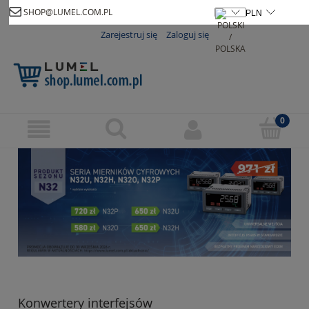
SHOP@LUMEL.COM.PL
Zarejestruj się
Zaloguj się
Konwertery interfejsów