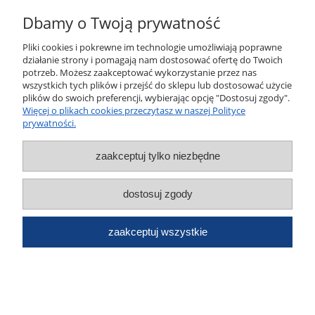
Ten produkt jest niedostępny.
Dbamy o Twoją prywatność
Moje konto
Pliki cookies i pokrewne im technologie umożliwiają poprawne
działanie strony i pomagają nam dostosować ofertę do Twoich
Informacje
potrzeb. Możesz zaakceptować wykorzystanie przez nas
wszystkich tych plików i przejść do sklepu lub dostosować użycie
plików do swoich preferencji, wybierając opcję "Dostosuj zgody".
O nas
Więcej o plikach cookies przeczytasz w naszej Polityce
prywatności.
pokaż pełną wersję strony
zaakceptuj tylko niezbędne
Sklep internetowy Shoper.pl
dostosuj zgody
zaakceptuj wszystkie