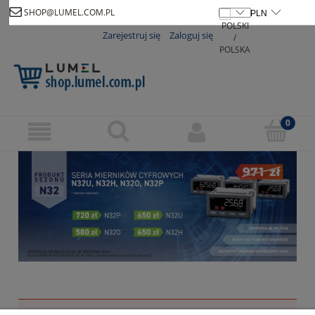
SHOP@LUMEL.COM.PL
Zarejestruj się
Zaloguj się